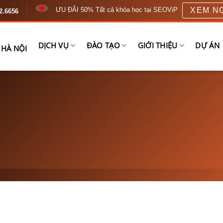
XEM N
ƯU ĐÃI 50% Tất cả khóa học tại SEOViP
2.6656
DỊCH VỤ
ĐÀO TẠO
GIỚI THIỆU
DỰ ÁN
 HÀ NỘI