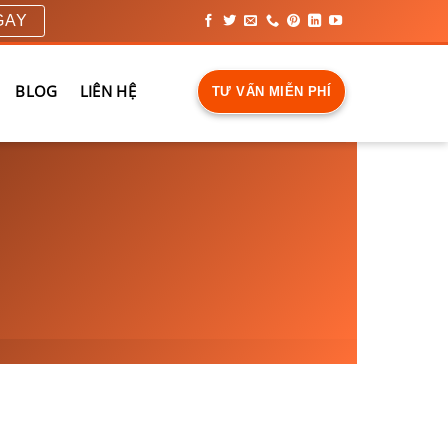
GAY
BLOG
LIÊN HỆ
TƯ VẤN MIỄN PHÍ