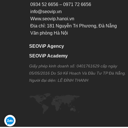
0934 52 6656 – 0971 72 6656
info@seovip.vn
Www.seovip.hanoi.vn
Địa chỉ: 181 Nguyễn Tri Phương, Đà Nẵng
Văn phòng Hà Nội
SEOViP Agency
SEOViP Academy
Giấy phép kinh doanh số: 0401761629 cấp ngày
05/05/2016 Do Sở Kế Hoạch Và Đầu Tư TP Đà Nẵng.
Người đại diện: LÊ ĐÌNH THANH