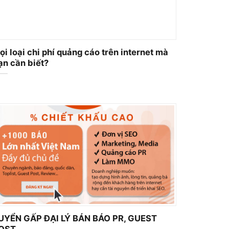
ọi loại chi phí quảng cáo trên internet mà
ạn cần biết?
UYỂN GẤP ĐẠI LÝ BÁN BÁO PR, GUEST
OST