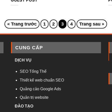
« Trang trước
1
2
3
4
Trang sau »
CUNG CẤP
DỊCH VỤ
SEO Tổng Thể
Thiết kế web chuẩn SEO
Quảng cáo Google Ads
Quản trị website
ĐÀO TẠO