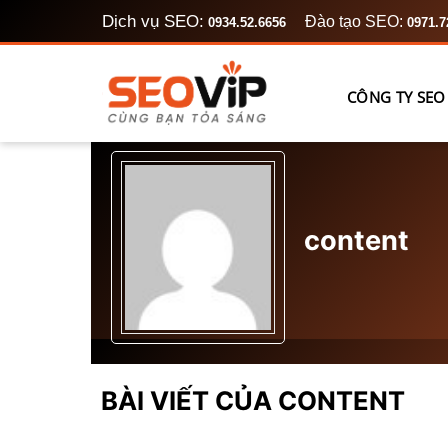
Bỏ
Dịch vụ SEO:
Đào tạo SEO:
0934.52.6656
0971.7
qua
nội
dung
CÔNG TY SEO
content
BÀI VIẾT CỦA CONTENT