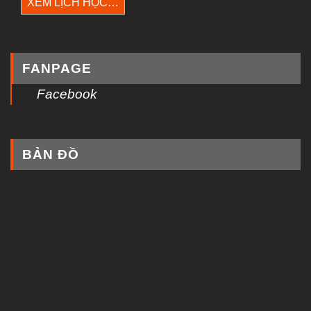
XEM LỊCH HỌC…
FANPAGE
Facebook
BẢN ĐỒ