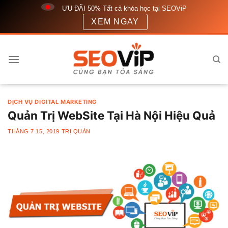
Bỏ
ƯU ĐÃI 50% Tất cả khóa học tại SEOViP
qua
XEM NGAY
nội
dung
DỊCH VỤ DIGITAL MARKETING
Quản Trị WebSite Tại Hà Nội Hiệu Quả
THÁNG 7 15, 2019
TRỊ QUẢN