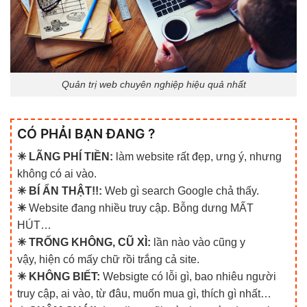
Quản trị web chuyên nghiệp hiệu quả nhất
CÓ PHẢI BẠN ĐANG ?
✳ LÃNG PHÍ TIỀN:
làm website rất đẹp, ưng ý, nhưng
không có ai vào.
✳ BÍ ẨN THẬT!!:
Web gì search Google chả thấy.
✳
Website đang nhiều truy cập. Bỗng dưng MẤT
HÚT…
✳ TRỐNG KHÔNG, CŨ XÌ:
lần nào vào cũng y
vậy, hiện có mấy chữ rồi trắng cả site.
✳ KHÔNG BIẾT:
Websigte có lỗi gì, bao nhiêu người
truy cập, ai vào, từ đâu, muốn mua gì, thích gì nhất…