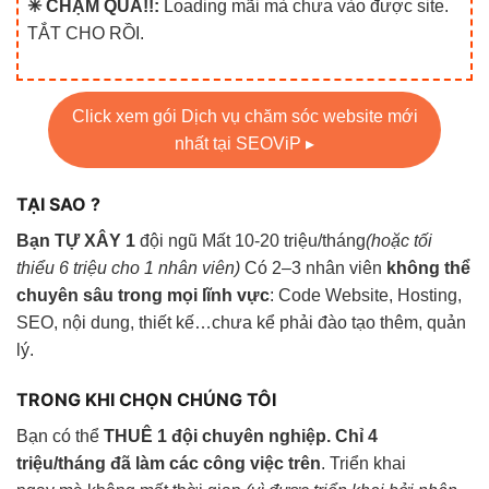
✳ CHẬM QUÁ!!:
Loading mãi mà chưa vào được site.
TẮT CHO RỒI.
Click xem gói Dịch vụ chăm sóc website mới
nhất tại SEOViP ▸
TẠI SAO ?
Bạn TỰ XÂY 1
đội ngũ Mất 10-20 triệu/tháng
(hoặc tối
thiểu 6 triệu cho 1 nhân viên)
Có 2–3 nhân viên
không thể
chuyên sâu trong mọi lĩnh vực
: Code Website, Hosting,
SEO, nội dung, thiết kế…chưa kể phải đào tạo thêm, quản
lý.
TRONG KHI CHỌN CHÚNG TÔI
Bạn có thể
THUÊ 1 đội chuyên nghiệp. Chỉ 4
triệu/tháng đã làm các công việc trên
. Triển khai