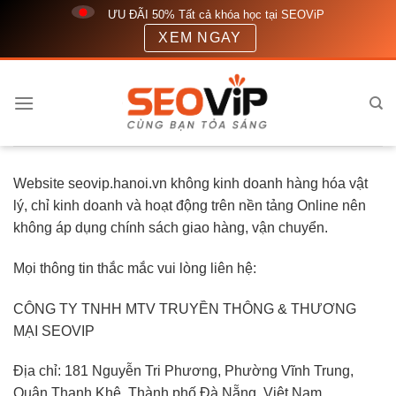
Bỏ
ƯU ĐÃI 50% Tất cả khóa học tại SEOViP
qua
XEM NGAY
nội
dung
Website seovip.hanoi.vn không kinh doanh hàng hóa vật
lý, chỉ kinh doanh và hoạt động trên nền tảng Online nên
không áp dụng chính sách giao hàng, vận chuyển.
Mọi thông tin thắc mắc vui lòng liên hệ:
CÔNG TY TNHH MTV TRUYỀN THÔNG & THƯƠNG
MẠI SEOVIP
Địa chỉ: 181 Nguyễn Tri Phương, Phường Vĩnh Trung,
Quận Thanh Khê, Thành phố Đà Nẵng, Việt Nam