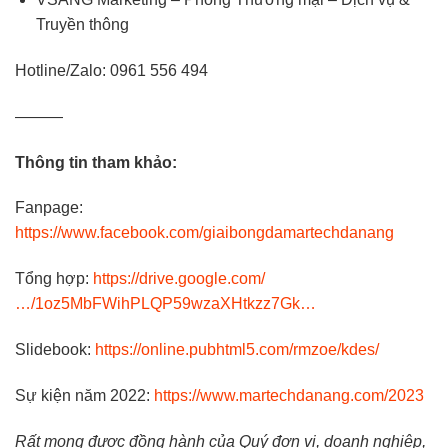
Truyền thông
Hotline/Zalo: 0961 556 494
———
Thông tin tham khảo:
Fanpage:
https://www.facebook.com/giaibongdamartechdanang
Tổng hợp:
https://drive.google.com/
…/1oz5MbFWihPLQP59wzaXHtkzz7Gk…
Slidebook:
https://online.pubhtml5.com/rmzoe/kdes/
Sự kiện năm 2022:
https://www.martechdanang.com/2023
Rất mong được đồng hành của Quý đơn vị, doanh nghiệp,