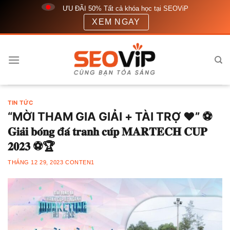
Bỏ
ƯU ĐÃI 50% Tất cả khóa học tại SEOViP
qua
XEM NGAY
nội
dung
TIN TỨC
“MỜI THAM GIA GIẢI + TÀI TRỢ ️♥️” ️⚽
𝐆𝐢𝐚̉𝐢 𝐛𝐨́𝐧𝐠 đ𝐚́ 𝐭𝐫𝐚𝐧𝐡 𝐜𝐮́𝐩 𝐌𝐀𝐑𝐓𝐄𝐂𝐇 𝐂𝐔𝐏
𝟐𝟎𝟐𝟑 ️⚽️🏆
THÁNG 12 29, 2023
CONTEN1