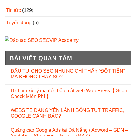
Tin tức
(129)
Tuyển dụng
(5)
BÀI VIẾT QUAN TÂM
ĐẦU TƯ CHO SEO NHƯNG CHỈ THẤY “ĐỐT TIỀN”
MÀ KHÔNG THẤY SỐ?
Dịch vụ xử lý mã độc bảo mật web WordPress【 Scan
Check Miễn Phí 】
WEBSITE ĐANG YÊN LÀNH BỖNG TỤT TRAFFIC,
GOOGLE CẢNH BÁO?
Quảng cáo Google Ads tại Đà Nẵng ( Adword – GDN –
Youtube – Shopping – Map – PMAX)