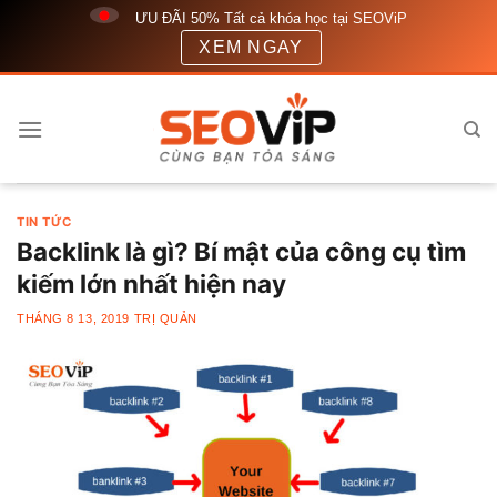
Bỏ
ƯU ĐÃI 50% Tất cả khóa học tại SEOViP
qua
XEM NGAY
nội
dung
TIN TỨC
Backlink là gì? Bí mật của công cụ tìm
kiếm lớn nhất hiện nay
THÁNG 8 13, 2019
TRỊ QUẢN