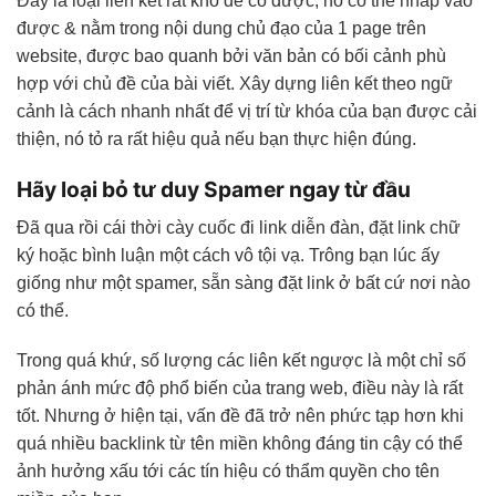
Đây là loại liên kết rất khó để có được, nó có thể nhấp vào
được & nằm trong nội dung chủ đạo của 1 page trên
website, được bao quanh bởi văn bản có bối cảnh phù
hợp với chủ đề của bài viết. Xây dựng liên kết theo ngữ
cảnh là cách nhanh nhất để vị trí từ khóa của bạn được cải
thiện, nó tỏ ra rất hiệu quả nếu bạn thực hiện đúng.
Hãy loại bỏ tư duy Spamer ngay từ đầu
Đã qua rồi cái thời cày cuốc đi link diễn đàn, đặt link chữ
ký hoặc bình luận một cách vô tội vạ. Trông bạn lúc ấy
giống như một spamer, sẵn sàng đặt link ở bất cứ nơi nào
có thể.
Trong quá khứ, số lượng các liên kết ngược là một chỉ số
phản ánh mức độ phổ biến của trang web, điều này là rất
tốt. Nhưng ở hiện tại, vấn đề đã trở nên phức tạp hơn khi
quá nhiều backlink từ tên miền không đáng tin cậy có thể
ảnh hưởng xấu tới các tín hiệu có thẩm quyền cho tên