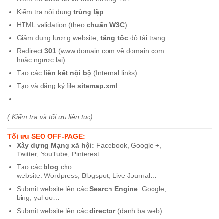
Kiểm tra nội dung
trùng lặp
HTML validation (theo
chuẩn W3C
)
Giảm dung lượng website,
tăng tốc
độ tải trang
Redirect
301
(www.domain.com về domain.com
hoặc ngược lại)
Tạo các
liên kết nội bộ
(Internal links)
Tạo và đăng ký file
sitemap.xml
…
( Kiểm tra và tối ưu liên tục)
Tối ưu SEO OFF-PAGE:
Xây dựng Mạng xã hội:
Facebook, Google +,
Twitter, YouTube, Pinterest…
Tạo các
blog
cho
website: Wordpress, Blogspot, Live Journal…
Submit website lên các
Search Engine
: Google,
bing, yahoo…
Submit website lên các
director
(danh bạ web)