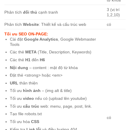
3 (vị trí
Phân tích
đối thủ
cạnh tranh
1,2,10)
Phân tích
Website
: Thiết kế và cấu trúc web
có
Tối ưu SEO ON-PAGE:
Cài đặt
Google Analytics
, Google Webmaster
Tools
Các thẻ
META
(Title, Description, Keywords)
Các thẻ
H1
đến
H6
Nội dung
– content : mật độ từ khóa
Đặt thẻ <strong> hoặc <em>
URL
thân thiện
Tối ưu
hình ảnh
– (img alt & title)
Tối ưu
video
nếu có (upload lên youtube)
Tối ưu
cấu trúc
web: menu, page, post, link.
Tạo file robots.txt
có
Tối ưu hóa
CSS
Kiểm tra
Link lỗi
và điều hướng 404