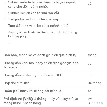
Submit website lên các
forum
chuyên ngành:
có
cùng chủ đề, ngành nghề.
Submit link lên các
forum rao vặt
Tạo profile và tối ưu
Google map
Trao đổi link
website cùng ngành nghề
Xây dựng
website vệ tinh
, website bán hàng
landing page
…
Báo cáo
, thống kê và đánh giá hiệu quả định kỳ
tháng
Hướng dẫn khởi tạo, chạy chiến dịch
google ads,
có
face ads
Hướng dẫn và
đào tạo
cơ bản về
SEO
có
Hợp đồng tối thiểu
04 tháng
Hoàn phí 100%
khi không đạt kết quả
có
Phí dịch vụ (VNĐ)/ 1 tháng –
tùy vào quy mô và
>=
mong muốn Khách hàng
3.000.000