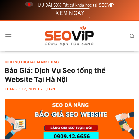
Bỏ
ƯU ĐÃI 50% Tất cả khóa học tại SEOViP
qua
XEM NGAY
nội
dung
DỊCH VỤ DIGITAL MARKETING
Báo Giá: Dịch Vụ Seo tổng thể
Website Tại Hà Nội
THÁNG 8 12, 2019
TRỊ QUẢN