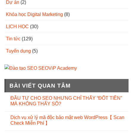
Dự án
(2)
Khóa học Digital Marketing
(8)
LỊCH HỌC
(30)
Tin tức
(129)
Tuyển dụng
(5)
BÀI VIẾT QUAN TÂM
ĐẦU TƯ CHO SEO NHƯNG CHỈ THẤY “ĐỐT TIỀN”
MÀ KHÔNG THẤY SỐ?
Dịch vụ xử lý mã độc bảo mật web WordPress【 Scan
Check Miễn Phí 】