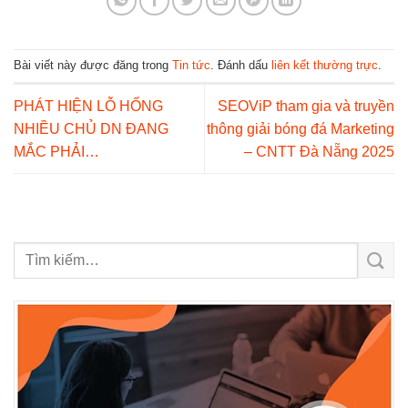
Bài viết này được đăng trong
Tin tức
. Đánh dấu
liên kết thường trực
.
PHÁT HIỆN LỖ HỔNG
SEOViP tham gia và truyền
NHIỀU CHỦ DN ĐANG
thông giải bóng đá Marketing
MẮC PHẢI…
– CNTT Đà Nẵng 2025