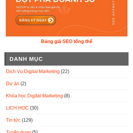
Bảng giá SEO tổng thể
DANH MỤC
Dịch Vụ Digital Marketing
(22)
Dự án
(2)
Khóa học Digital Marketing
(8)
LỊCH HỌC
(30)
Tin tức
(129)
Tuyển dụng
(5)