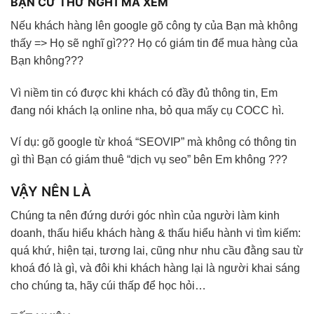
BẠN CỨ THỬ NGHĨ MÀ XEM
Nếu khách hàng lên google gõ công ty của Bạn mà không
thấy => Họ sẽ nghĩ gì??? Họ có giám tin để mua hàng của
Bạn không???
Vì niềm tin có được khi khách có đầy đủ thông tin, Em
đang nói khách lạ online nha, bỏ qua mấy cụ COCC hì.
Ví dụ: gõ google từ khoá “SEOVIP” mà không có thông tin
gì thì Bạn có giám thuê “dịch vụ seo” bên Em không ???
VẬY NÊN LÀ
Chúng ta nên đứng dưới góc nhìn của người làm kinh
doanh, thấu hiểu khách hàng & thấu hiểu hành vi tìm kiếm:
quá khứ, hiện tại, tương lai, cũng như nhu cầu đằng sau từ
khoá đó là gì, và đôi khi khách hàng lại là người khai sáng
cho chúng ta, hãy cúi thấp để học hỏi…