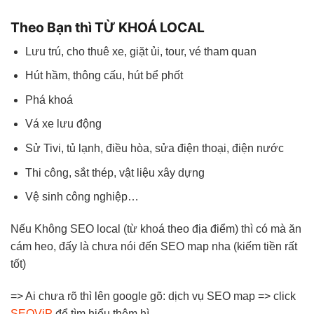
Theo Bạn thì TỪ KHOÁ LOCAL
Lưu trú, cho thuê xe, giặt ủi, tour, vé tham quan
Hút hầm, thông cấu, hút bể phốt
Phá khoá
Vá xe lưu động
Sử Tivi, tủ lạnh, điều hòa, sửa điện thoại, điện nước
Thi công, sắt thép, vật liệu xây dựng
Vệ sinh công nghiệp…
Nếu Không SEO local (từ khoá theo địa điểm) thì có mà ăn
cám heo, đấy là chưa nói đến SEO map nha (kiếm tiền rất
tốt)
=> Ai chưa rõ thì lên google gõ: dịch vụ SEO map => click
SEOViP
để tìm hiểu thêm hì.