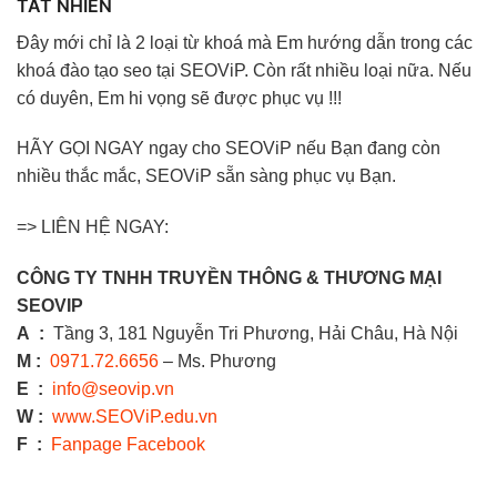
TẤT NHIÊN
Đây mới chỉ là 2 loại từ khoá mà Em hướng dẫn trong các
khoá đào tạo seo tại SEOViP. Còn rất nhiều loại nữa. Nếu
có duyên, Em hi vọng sẽ được phục vụ !!!
HÃY GỌI NGAY ngay cho SEOViP nếu Bạn đang còn
nhiều thắc mắc, SEOViP sẵn sàng phục vụ Bạn.
=> LIÊN HỆ NGAY:
CÔNG TY TNHH TRUYỀN THÔNG & THƯƠNG MẠI
SEOVIP
A :
Tầng 3, 181 Nguyễn Tri Phương, Hải Châu, Hà Nội
M :
0971.72.6656
– Ms. Phương
E :
info@seovip.vn
W :
www.SEOViP.edu.vn
F :
Fanpage Facebook