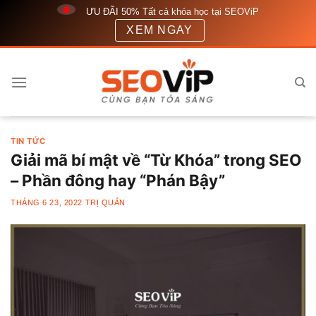
Bỏ
ƯU ĐÃI 50% Tất cả khóa học tại SEOViP
qua
XEM NGAY
nội
dung
TIN TỨC
Giải mã bí mật về “Từ Khóa” trong SEO
– Phần đông hay “Phán Bậy”
THÁNG 6 23, 2022
TRỊ QUẢN