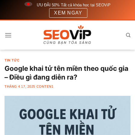
Bỏ
ƯU ĐÃI 50% Tất cả khóa học tại SEOViP
qua
XEM NGAY
nội
dung
TIN TỨC
Google khai tử tên miền theo quốc gia
– Điều gì đang diễn ra?
THÁNG 4 17, 2025
CONTEN1