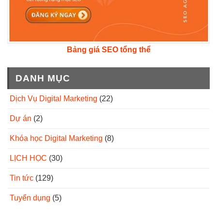
Bảng giá SEO tổng thể
DANH MỤC
Dịch Vụ Digital Marketing
(22)
Dự án
(2)
Khóa học Digital Marketing
(8)
LỊCH HỌC
(30)
Tin tức
(129)
Tuyển dụng
(5)