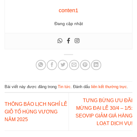
conten1
Đang cập nhật
Bài viết này được đăng trong
Tin tức
. Đánh dấu
liên kết thường trực
.
TƯNG BỪNG ƯU ĐÃI
THÔNG BÁO LỊCH NGHỈ LỄ
MỪNG ĐẠI LỄ 30/4 – 1/5:
GIỖ TỔ HÙNG VƯƠNG
SEOVIP GIẢM GIÁ HÀNG
NĂM 2025
LOẠT DỊCH VỤ!