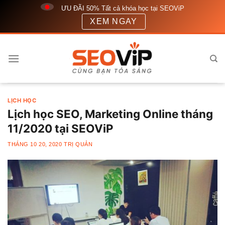
Bỏ
ƯU ĐÃI 50% Tất cả khóa học tại SEOViP
qua
XEM NGAY
nội
dung
LỊCH HỌC
Lịch học SEO, Marketing Online tháng
11/2020 tại SEOViP
THÁNG 10 20, 2020
TRỊ QUẢN