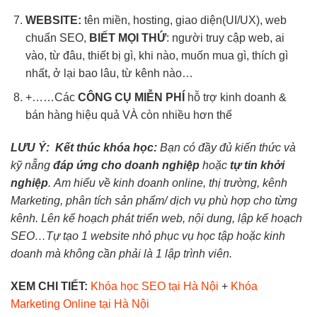
WEBSITE:
tên miền, hosting, giao diện(UI/UX), web
chuẩn SEO,
BIẾT MỌI THỨ
: người truy cập web, ai
vào, từ đâu, thiết bị gì, khi nào, muốn mua gì, thích gì
nhất, ở lại bao lâu, từ kênh nào…
+……Các
CÔNG CỤ MIỄN PHÍ
hỗ trợ kinh doanh &
bán hàng hiệu quả VÀ còn nhiều hơn thế
LƯU Ý:
Kết thúc khóa học:
Bạn có đầy đủ kiến thức và
kỹ nẵng
đáp ứng cho doanh nghiệp
hoặc
tự tin khởi
nghiệp
. Am hiểu về kinh doanh online, thị trường, kênh
Marketing, phân tích sản phẩm/ dịch vụ phù hợp cho từng
kênh. Lên kế hoạch phát triển web, nội dung, lập kế hoạch
SEO…Tự tạo 1 website nhỏ phục vụ học tập hoặc kinh
doanh mà không cần phải là 1 lập trình viên.
XEM CHI TIẾT:
Khóa học SEO tại Hà Nội
+
Khóa
Marketing Online tại Hà Nội