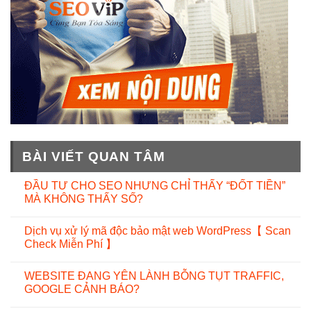
BÀI VIẾT QUAN TÂM
ĐẦU TƯ CHO SEO NHƯNG CHỈ THẤY “ĐỐT TIỀN”
MÀ KHÔNG THẤY SỐ?
Dịch vụ xử lý mã độc bảo mật web WordPress【 Scan
Check Miễn Phí 】
WEBSITE ĐANG YÊN LÀNH BỖNG TỤT TRAFFIC,
GOOGLE CẢNH BÁO?