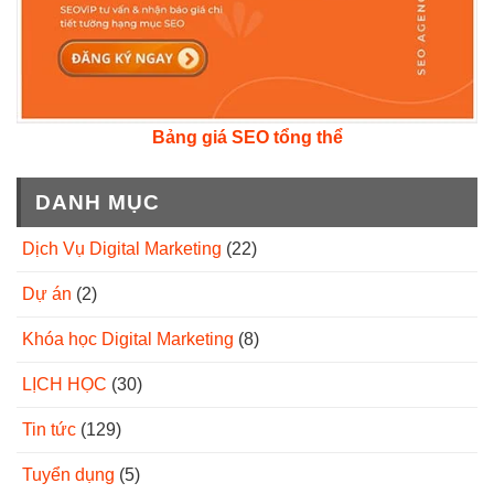
Bảng giá SEO tổng thể
DANH MỤC
Dịch Vụ Digital Marketing
(22)
Dự án
(2)
Khóa học Digital Marketing
(8)
LỊCH HỌC
(30)
Tin tức
(129)
Tuyển dụng
(5)