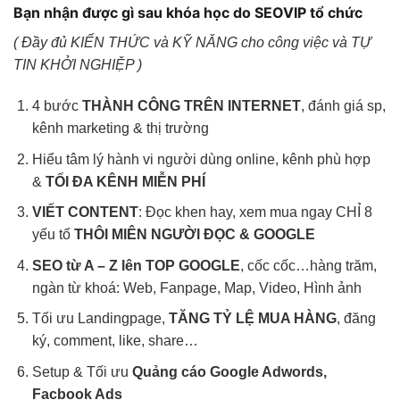
Bạn nhận được gì sau khóa học do SEOVIP tổ chức
(
Đầy đủ KIẾN THỨC và KỸ NĂNG cho công việc và TỰ
TIN KHỞI NGHIỆP )
4 bước
THÀNH CÔNG TRÊN INTERNET
, đánh giá sp,
kênh marketing & thị trường
Hiểu tâm lý hành vi người dùng online, kênh phù hợp
&
TỐI ĐA KÊNH MIỄN PHÍ
VIẾT CONTENT
: Đọc khen hay, xem mua ngay CHỈ 8
yếu tố
THÔI MIÊN NGƯỜI ĐỌC & GOOGLE
SEO từ A – Z lên TOP GOOGLE
, cốc cốc…hàng trăm,
ngàn từ khoá: Web, Fanpage, Map, Video, Hình ảnh
Tối ưu Landingpage,
TĂNG TỶ LỆ MUA HÀNG
, đăng
ký, comment, like, share…
Setup & Tối ưu
Quảng cáo Google Adwords,
Facbook Ads