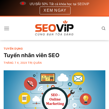
Bỏ
ƯU ĐÃI 50% Tất cả khóa học tại SEOViP
qua
XEM NGAY
nội
dung
TUYỂN DỤNG
Tuyển nhân viên SEO
THÁNG 7 4, 2019
TRỊ QUẢN