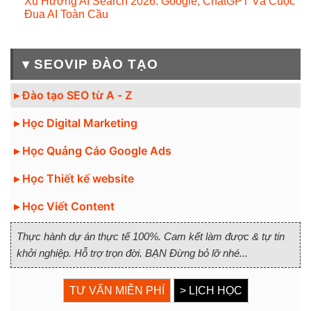
Xu Hướng AI Search 2026: Google, ChatGPT Và Cuộc
Đua AI Toàn Cầu
▾ SEOVIP ĐÀO TẠO
▸ Đào tạo SEO từ A - Z
▸ Học Digital Marketing
▸ Học Quảng Cáo Google Ads
▸ Học Thiết kế website
▸ Học Viết Content
Thực hành dự án thực tế 100%. Cam kết làm được & tự tin
khởi nghiệp. Hỗ trợ trọn đời. BẠN Đừng bỏ lỡ nhé...
TƯ VẤN MIỄN PHÍ
> LỊCH HỌC