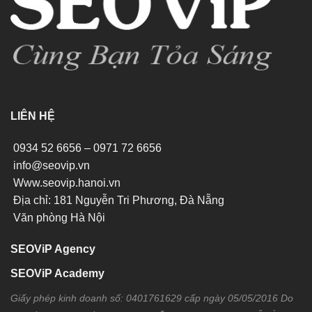
LIÊN HỆ
0934 52 6656 – 0971 72 6656
info@seovip.vn
Www.seovip.hanoi.vn
Địa chỉ: 181 Nguyễn Tri Phương, Đà Nẵng
Văn phòng Hà Nội
SEOViP Agency
SEOViP Academy
Giấy phép kinh doanh số: 0401761629 cấp ngày 05/05/2016 Do