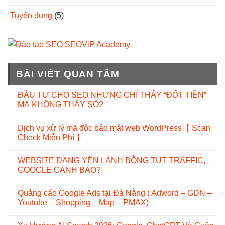
Tuyển dụng
(5)
BÀI VIẾT QUAN TÂM
ĐẦU TƯ CHO SEO NHƯNG CHỈ THẤY “ĐỐT TIỀN”
MÀ KHÔNG THẤY SỐ?
Dịch vụ xử lý mã độc bảo mật web WordPress【 Scan
Check Miễn Phí 】
WEBSITE ĐANG YÊN LÀNH BỖNG TỤT TRAFFIC,
GOOGLE CẢNH BÁO?
Quảng cáo Google Ads tại Đà Nẵng ( Adword – GDN –
Youtube – Shopping – Map – PMAX)