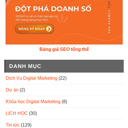
Bảng giá SEO tổng thể
DANH MỤC
Dịch Vụ Digital Marketing
(22)
Dự án
(2)
Khóa học Digital Marketing
(8)
LỊCH HỌC
(30)
Tin tức
(129)